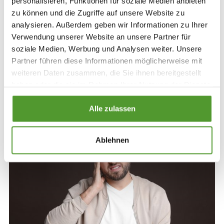
personalisieren, Funktionen für soziale Medien anbieten
Einzel- und Komplexmittel in der Homöopathie: Wann
zu können und die Zugriffe auf unsere Website zu
sind Einzelmittel sinnvoll? Wann Komplexmittel?
analysieren. Außerdem geben wir Informationen zu Ihrer
Verwendung unserer Website an unsere Partner für
Mehr lesen
soziale Medien, Werbung und Analysen weiter. Unsere
Partner führen diese Informationen möglicherweise mit
weiteren Daten zusammen, die Sie ihnen bereitgestellt
haben oder die sie im Rahmen Ihrer Nutzung der Dienste
gesammelt haben.
Alle zulassen
Ablehnen