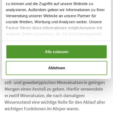
zu können und die Zugriffe auf unsere Website zu
analysieren. Außerdem geben wir Informationen zu Ihrer
Verwendung unserer Website an unsere Partner für
Die Schüßler-Salze Nr. 1 - 12
soziale Medien, Werbung und Analysen weiter. Unsere
Partner führen diese Informationen möglicherweise mit
weiteren Daten zusammen, die Sie ihnen bereitgestellt
Schüßler identifizierte die in den Zellen und Geweben
haben oder die sie im Rahmen Ihrer Nutzung der Dienste
vorkommenden Mineralstoffverbindungen, um sie in
gesammelt haben.
seiner Therapie einzusetzen. Heute werden diese als
Alle zulassen
Schüßler-Salze oder auch als Lebenssalze bezeichnet.
Ablehnen
Dr. Schüßlers Therapieansatz bestand darin, Zellen
mit gestörtem Mineralstoffwechsel durch die Gabe von
zell- und gewebetypischen Mineralsalzen in geringen
Mengen einen Anstoß zu geben. Hierfür verwendete
er zwölf Mineralsalze, die nach damaligem
Wissensstand eine wichtige Rolle für den Ablauf aller
wichtigen Funktionen im Körper waren.