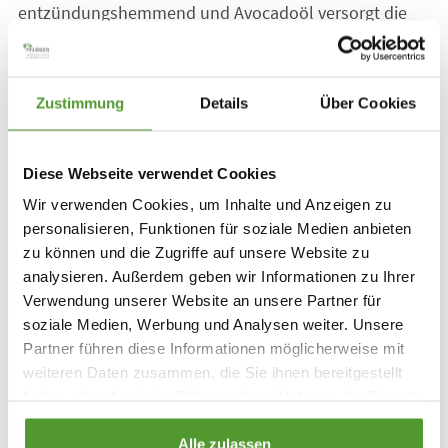
entzündungshemmend und Avocadoöl versorgt die
Haut mit Feuchtigkeit.
Weitere Informationen auf
www.mineralstoff-
Zustimmung
Details
Über Cookies
cremes.de
. Darüber hinaus sind eine passende
Schaufensterdeko sowie die Broschüre „Mineralstoff-
Creme-Mischungen von Pflüger” erhältlich. Wenden
Diese Webseite verwendet Cookies
Sie sich dazu an Ihren Pflüger-Außendienstmitarbeiter
Wir verwenden Cookies, um Inhalte und Anzeigen zu
oder direkt an das Homöopathische Laboratorium
personalisieren, Funktionen für soziale Medien anbieten
Alexander Pflüger GmbH & Co. KG, Röntgenstraße 4,
zu können und die Zugriffe auf unsere Website zu
33378 Rheda-Wiedenbrück, Tel.: 05242 9472-30, Fax:
analysieren. Außerdem geben wir Informationen zu Ihrer
Verwendung unserer Website an unsere Partner für
05242 9472-20, verkauf@pflueger.de.
soziale Medien, Werbung und Analysen weiter. Unsere
Partner führen diese Informationen möglicherweise mit
Downloads
weiteren Daten zusammen, die Sie ihnen bereitgestellt
haben oder die sie im Rahmen Ihrer Nutzung der Dienste
gesammelt haben.
Alle zulassen