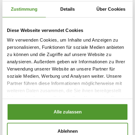
Tierhaare
Schimmelpilzsporen
Zustimmung
Details
Über Cookies
Nahrungsmittelallergien
Diese Webseite verwendet Cookies
Nicht-allergisches Asthma
Wir verwenden Cookies, um Inhalte und Anzeigen zu
personalisieren, Funktionen für soziale Medien anbieten
Zu den häufigsten Auslösern für nicht-allergisches
zu können und die Zugriffe auf unsere Website zu
Asthma gehören:
analysieren. Außerdem geben wir Informationen zu Ihrer
Verwendung unserer Website an unsere Partner für
Körperliche Anstrengung (Anstrengungsasthma)
soziale Medien, Werbung und Analysen weiter. Unsere
Kalte Luft
Partner führen diese Informationen möglicherweise mit
Tabakrauch
weiteren Daten zusammen, die Sie ihnen bereitgestellt
Stress und psychische Belastung
haben oder die sie im Rahmen Ihrer Nutzung der Dienste
Medikamente
gesammelt haben.
Alle zulassen
Atemwegsinfektionen
Ablehnen