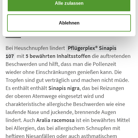
Alle zulassen
Pflügerplex® Sinapis 107: Natürliche
Ablehnen
Hilfe bei Heuschnupfen
Bei Heuschnupfen lindert
Pflügerplex® Sinapis
107
mit
5 bewährten Inhaltsstoffen
die auftretenden
Beschwerden und hilft, dass man die Pollenzeit
wieder ohne Einschränkungen genießen kann. Die
Tropfen sind gut verträglich und machen nicht müde.
Es enthält enthält
Sinapis nigra
, das bei Reizungen
der oberen Atemwege eingesetzt wird und
charakteristische allergische Beschwerden wie eine
laufende Nase und juckende, brennende Augen
lindert. Auch
Aralia racemosa
ist ein bewährtes Mittel
bei Allergien, das bei allergischem Schnupfen mit
heftigen Niesanfällen oder auch asthmatischem