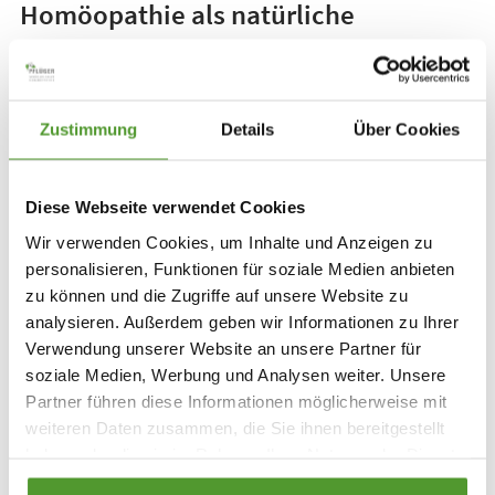
Homöopathie als natürliche
Alternative
Die Behandlung von Heuschnupfen
Zustimmung
Details
Über Cookies
Wird die allergische Rhinitis, so der Fachbegriff, nicht
behandelt, können Folgeerkrankungen an den
Diese Webseite verwendet Cookies
Nasenschleimhäuten oder ein "Etagenwechsel" zum
Wir verwenden Cookies, um Inhalte und Anzeigen zu
Asthma entstehen. Als wirksame und gut verträgliche
personalisieren, Funktionen für soziale Medien anbieten
Alternative zur konventionellen Behandlung mit
zu können und die Zugriffe auf unsere Website zu
antiallergischen oder entzündungshemmenden
analysieren. Außerdem geben wir Informationen zu Ihrer
Substanzen bietet sich die Homöopathie an. Sie
Verwendung unserer Website an unsere Partner für
soziale Medien, Werbung und Analysen weiter. Unsere
aktiviert die Selbstheilungskräfte des Körpers und
Partner führen diese Informationen möglicherweise mit
unterstützt eine langfristige Umstimmung des
weiteren Daten zusammen, die Sie ihnen bereitgestellt
Organismus – ohne die typischen Nebenwirkungen
haben oder die sie im Rahmen Ihrer Nutzung der Dienste
wie Müdigkeit oder verminderte
gesammelt haben.
Konzentrationsfähigkeit.