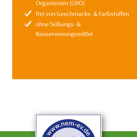
Organismen (GVO)
frei von Geschmacks- & Farbstoffen
ohne Süßungs- &
Konservierungsmittel