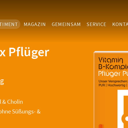
TIMENT
MAGAZIN
GEMEINSAM
SERVICE
KONT
x Pflüger
ng
l & Cholin
 ohne Süßungs- &