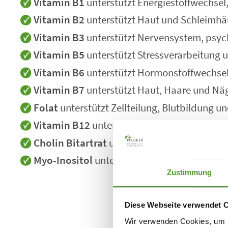
Vitamin B1
unterstützt Energiestoffwechsel
Vitamin B2
unterstützt Haut und Schleimhäu
Vitamin B3
unterstützt Nervensystem, psych
Vitamin B5
unterstützt Stressverarbeitung
Vitamin B6
unterstützt Hormonstoffwechsel
Vitamin B7
unterstützt Haut, Haare und Näg
Folat
unterstützt Zellteilung, Blutbildung u
Vitamin B12
unterstützt Nervensystem, Blu
Cholin Bitartrat
unterstützt Leber, Gehirn 
Myo-Inositol
unterstützt Insulinresistenz, 
Zustimmung
Diese Webseite verwendet 
Wir verwenden Cookies, um I