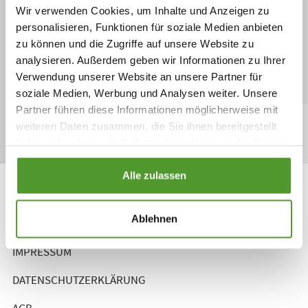
Wir verwenden Cookies, um Inhalte und Anzeigen zu
personalisieren, Funktionen für soziale Medien anbieten
zu können und die Zugriffe auf unsere Website zu
Besuchen Sie auch unsere Markenseiten:
analysieren. Außerdem geben wir Informationen zu Ihrer
Verwendung unserer Website an unsere Partner für
nervoregin.de
ranocalcin.de
soziale Medien, Werbung und Analysen weiter. Unsere
Partner führen diese Informationen möglicherweise mit
weiteren Daten zusammen, die Sie ihnen bereitgestellt
haben oder die sie im Rahmen Ihrer Nutzung der Dienste
gesammelt haben.
Alle zulassen
PFLÜGER. Natürlich heilen.
Ablehnen
KONTAKT
IMPRESSUM
DATENSCHUTZERKLÄRUNG
AGB