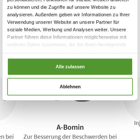
zu können und die Zugriffe auf unsere Website zu
Ausgewählte Produkte mit diesem
analysieren. Außerdem geben wir Informationen zu Ihrer
Wirkstoff
Verwendung unserer Website an unsere Partner für
soziale Medien, Werbung und Analysen weiter. Unsere
Partner führen diese Informationen möglicherweise mit
weiteren Daten zusammen, die Sie ihnen bereitgestellt
haben oder die sie im Rahmen Ihrer Nutzung der Dienste
gesammelt haben.
Alle zulassen
Ablehnen
In
A-Bomin
n bei
Zur Besserung der Beschwerden bei