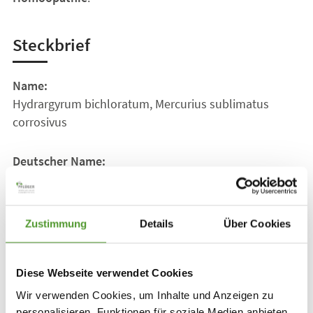
Steckbrief
Name:
Hydrargyrum bichloratum, Mercurius sublimatus
corrosivus
Deutscher Name:
Quecksilberchlorid
Vorkommen:
Zustimmung
Details
Über Cookies
Das Quecksilbersublimat, eine Verbindung von
Quecksilber mit Chlorsäure, ist die Ausgangssubstanz
für das homöopathische Arzneimittel Mercurius
Diese Webseite verwendet Cookies
sublimatus corrosivus und ist stark giftig. Das Mittel
Wir verwenden Cookies, um Inhalte und Anzeigen zu
wurde schon früh in der Medizin bei der Behandlung
personalisieren, Funktionen für soziale Medien anbieten