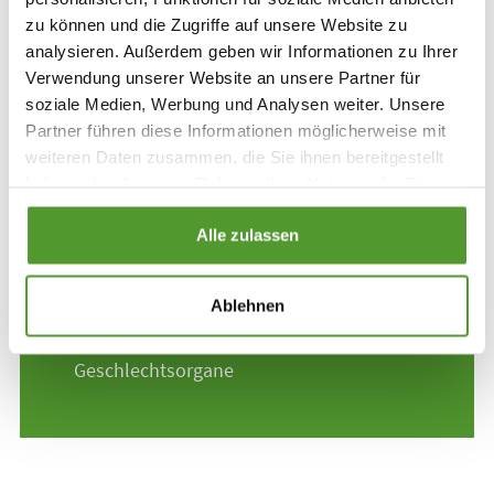
verschiedener Krankheiten angewendet. Heute wird es
zu können und die Zugriffe auf unsere Website zu
homöopathisch aufbereitet und entfaltet so seine
analysieren. Außerdem geben wir Informationen zu Ihrer
Verwendung unserer Website an unsere Partner für
sanfte Heilweise.
soziale Medien, Werbung und Analysen weiter. Unsere
Partner führen diese Informationen möglicherweise mit
weiteren Daten zusammen, die Sie ihnen bereitgestellt
haben oder die sie im Rahmen Ihrer Nutzung der Dienste
gesammelt haben.
Alle zulassen
Anwendung aus der Erfahrungsmedizin:
Hochakute Schleimhautentzündungen des
Ablehnen
Mundes und des Rachens, der Augen, des
Dick und Enddarms, Nieren und
Geschlechtsorgane