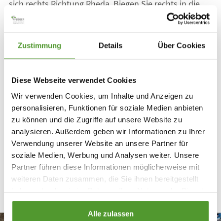
sich rechts Richtung Rheda. Biegen Sie rechts in die
Gütersloher Str. ein und folgen dem Straßenverlauf in
Richtung Rheda Stadt.
Zustimmung
Details
Über Cookies
Dem Straßenverlauf immer weiter folgen in Richtung
Herzebrock/Münster, geradeaus durch den
Diese Webseite verwendet Cookies
Kreisverkehr, vorbei am Bahnhof (zur rechten Seite)
unter der Bahnunterführung durch. Die nächste
Wir verwenden Cookies, um Inhalte und Anzeigen zu
kommende Straße links abbiegen in den Bosfelder
personalisieren, Funktionen für soziale Medien anbieten
zu können und die Zugriffe auf unsere Website zu
Weg (Industriegebiet Bosfeld). Dem Straßenverlauf ca.
analysieren. Außerdem geben wir Informationen zu Ihrer
1,5 km folgen bis zum Kreisverkehr, dann die erste
Verwendung unserer Website an unsere Partner für
Straße rechts abbiegen in die Röntgenstraße.
soziale Medien, Werbung und Analysen weiter. Unsere
Partner führen diese Informationen möglicherweise mit
Nach ca. 100 m liegt auf der rechten Seite die Fa.
weiteren Daten zusammen, die Sie ihnen bereitgestellt
Pflüger und Sie sind am Ziel angekommen.
haben oder die sie im Rahmen Ihrer Nutzung der Dienste
gesammelt haben.
Alle zulassen