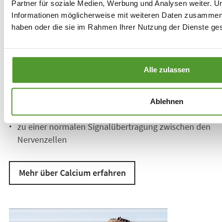
Calcium
Partner für soziale Medien, Werbung und Analysen weiter. U
Informationen möglicherweise mit weiteren Daten zusammen, d
haben oder die sie im Rahmen Ihrer Nutzung der Dienste g
Calcium gilt als mengenmäßig wichtigster Mineralstoff
im menschlichen Körper. Es trägt u. a. bei
zur Erhaltung normaler Knochen
Alle zulassen
zur Erhaltung normaler Zähne
zu einem normalen Energiestoffwechsel
Ablehnen
zur normalen Funktion von Verdauungsenzymen
zu einer normalen Signalübertragung zwischen den
Nervenzellen
Mehr über Calcium erfahren