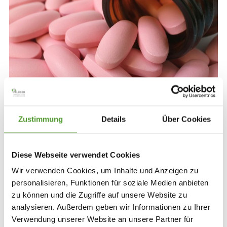
Zink Überdosierung: Ursachen, Symptome &
Zustimmung
Details
Über Cookies
Risiken
Zu viel Zink kann schaden. Ab wann eine
Diese Webseite verwendet Cookies
Überdosierung droht, welche Symptome typisch sind
Wir verwenden Cookies, um Inhalte und Anzeigen zu
und wie Sie sich schützen können, lesen Sie hier.
personalisieren, Funktionen für soziale Medien anbieten
zu können und die Zugriffe auf unsere Website zu
Mehr lesen
analysieren. Außerdem geben wir Informationen zu Ihrer
Verwendung unserer Website an unsere Partner für