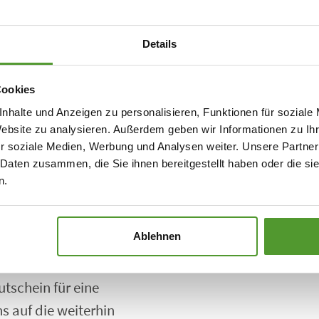
eprüfte
uflichen Stationen,
Details
nehmens. Als sie
hrte, machte eine
Cookies
Pflüger aufmerksam.
nhalte und Anzeigen zu personalisieren, Funktionen für soziale
n Labor unserer
Website zu analysieren. Außerdem geben wir Informationen zu I
r soziale Medien, Werbung und Analysen weiter. Unsere Partner
te sie in die
 Daten zusammen, die Sie ihnen bereitgestellt haben oder die s
n Jahren in der
n.
te und positive Art
. Für ihre Loyalität
Ablehnen
hrung mit einem
ie Kolleginnen
tschein für eine
ns auf die weiterhin