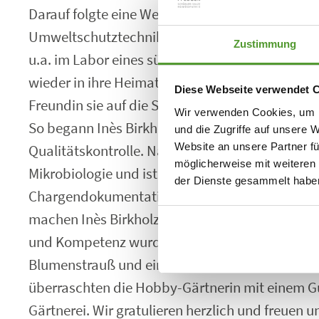
Darauf folgte eine Weiterbildung als staatlich g
Umweltschutztechnikerin mit verschiedenen ber
Zustimmung
u.a. im Labor eines süddeutschen Pharmaunter
wieder in ihre Heimat nach Gütersloh zurückke
Diese Webseite verwendet 
Freundin sie auf die Stellenausschreibung bei 
Wir verwenden Cookies, um I
So begann Inès Birkholz 1999 im physikalische
und die Zugriffe auf unsere 
Website an unsere Partner fü
Qualitätskontrolle. Nach einigen Jahren wechsel
möglicherweise mit weiteren
Mikrobiologie und ist inzwischen seit fast siebe
der Dienste gesammelt habe
Chargendokumentation tätig. Ihre unkomplizier
machen Inès Birkholz zu einer beliebten Kollegin
und Kompetenz wurde sie von der Geschäftsfü
Blumenstrauß und einer IHK-Urkunde geehrt. D
überraschten die Hobby-Gärtnerin mit einem Gu
Gärtnerei. Wir gratulieren herzlich und freuen u