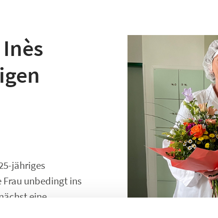
 Inès
rigen
25-jähriges
e Frau unbedingt ins
unächst eine
n in Gütersloh.