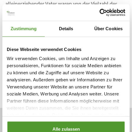
alleinerziehender Vater waren von der Vielzahl der
Berufsfelder bei Pflüger sichtlich beeindruckt – und
darüber, wie gut die Vereinbarkeit von Familie und
Beruf bei uns gelingt. Wir wünschen allen einen
Zustimmung
Details
Über Cookies
erfolgreichen beruflichen Wiedereinstieg!
Diese Webseite verwendet Cookies
Wir verwenden Cookies, um Inhalte und Anzeigen zu
personalisieren, Funktionen für soziale Medien anbieten
zu können und die Zugriffe auf unsere Website zu
analysieren. Außerdem geben wir Informationen zu Ihrer
Zur News-Übersicht
Verwendung unserer Website an unsere Partner für
soziale Medien, Werbung und Analysen weiter. Unsere
Partner führen diese Informationen möglicherweise mit
weiteren Daten zusammen, die Sie ihnen bereitgestellt
haben oder die sie im Rahmen Ihrer Nutzung der Dienste
Homöopathisches Laboratorium
gesammelt haben.
Alexander Pflüger GmbH & Co. KG
Alle zulassen