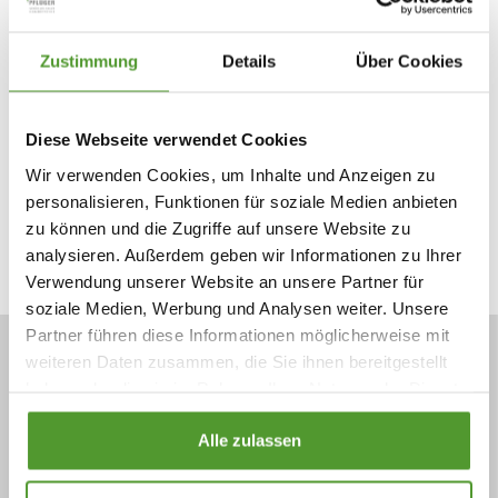
Tätigkeitsbereich sensibilisiert. Darüber hinaus hörten
sie, wie unsere Produkte die Gesundheit unterstützen.
Zustimmung
Details
Über Cookies
Diese Mischung begeisterte und sorgte durch die Bank
für positives Feedback.
Diese Webseite verwendet Cookies
Wir verwenden Cookies, um Inhalte und Anzeigen zu
personalisieren, Funktionen für soziale Medien anbieten
zu können und die Zugriffe auf unsere Website zu
Zur News-Übersicht
analysieren. Außerdem geben wir Informationen zu Ihrer
Verwendung unserer Website an unsere Partner für
soziale Medien, Werbung und Analysen weiter. Unsere
Partner führen diese Informationen möglicherweise mit
Homöopathisches Laboratorium
weiteren Daten zusammen, die Sie ihnen bereitgestellt
Alexander Pflüger GmbH & Co. KG
haben oder die sie im Rahmen Ihrer Nutzung der Dienste
gesammelt haben.
Röntgenstraße 4
Alle zulassen
33378
Rheda-Wiedenbrück