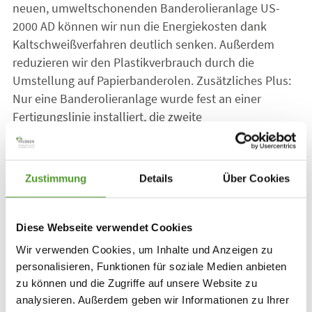
neuen, umweltschonenden Banderolieranlage US-
2000 AD können wir nun die Energiekosten dank
Kaltschweißverfahren deutlich senken. Außerdem
reduzieren wir den Plastikverbrauch durch die
Umstellung auf Papierbanderolen. Zusätzliches Plus:
Nur eine Banderolieranlage wurde fest an einer
Fertigungslinie installiert, die zweite
Banderolieranlage nutzen wir flexibel an drei weiteren
Fertigungslinien, wo sie gerade benötigt wird. Mit
dieser Investition modernisieren wir nicht nur unsere
Zustimmung
Details
Über Cookies
Verpackungsprozesse, sondern tragen aktiv zu mehr
Nachhaltigkeit bei.
Diese Webseite verwendet Cookies
Mehr Infos zum verantwortungsvollen Umgang mit
Wir verwenden Cookies, um Inhalte und Anzeigen zu
Ressourcen gibt es
hier
.
personalisieren, Funktionen für soziale Medien anbieten
zu können und die Zugriffe auf unsere Website zu
analysieren. Außerdem geben wir Informationen zu Ihrer