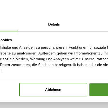
v Klein und Pflüger
eicherte den Event mit
- und Darmgesundheit
Details
ie die Vorteile
 Schulmedizin vor.
Cookies
and von Pflüger
nhalte und Anzeigen zu personalisieren, Funktionen für soziale
l zu bestellen.
Website zu analysieren. Außerdem geben wir Informationen zu I
r soziale Medien, Werbung und Analysen weiter. Unsere Partner
 Daten zusammen, die Sie ihnen bereitgestellt haben oder die s
n.
Ablehnen