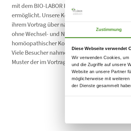
mit dem BIO-LABOR Hemer, SYNOMED, Dr. Gusta
ermöglicht. Unsere Kollegin Hiltrud Brandt ber
ihrem Vortrag über natürliche Wege zur Magen
Zustimmung
ohne Wechsel- und Nebenwirkung. Darin stellte s
homöopathischer Komplexmittel gegenüber der
Diese Webseite verwendet 
Viele Besucher nahmen die Chance wahr, am St
Wir verwenden Cookies, um I
Muster der im Vortrag besprochenen Arzneimitte
und die Zugriffe auf unsere 
Website an unsere Partner fü
möglicherweise mit weiteren
der Dienste gesammelt habe