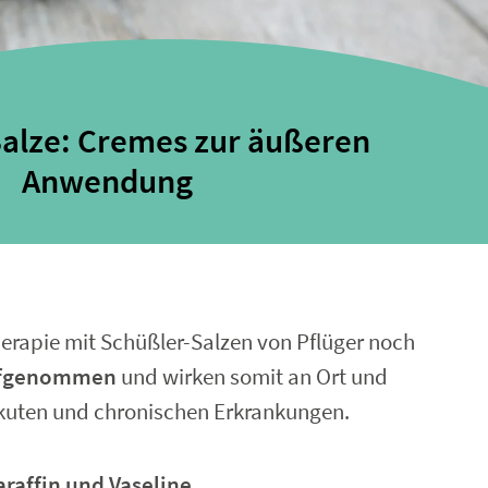
alze: Cremes zur äußeren
Anwendung
rapie mit Schüßler-Salzen von Pflüger noch
aufgenommen
und wirken somit an Ort und
 akuten und chronischen Erkrankungen.
araffin und Vaseline
.