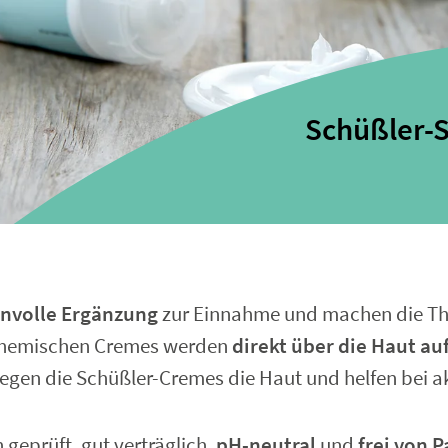
Schüßler-S
nnvolle Ergänzung
zur Einnahme und machen die The
iochemischen Cremes werden
direkt über die Haut 
pflegen die Schüßler-Cremes die Haut und helfen bei
 geprüft, gut verträglich,
pH-neutral
und
frei von P