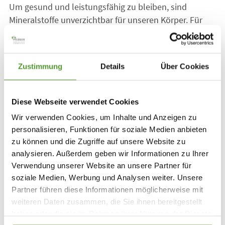
Um gesund und leistungsfähig zu bleiben, sind
Mineralstoffe unverzichtbar für unseren Körper. Für
unsere Haut gilt das ebenso. So können bestimmte
Hautprobleme, aber auch Venenleiden oder Gelenk-
und Muskelbeschwerden, ein Zeichen dafür sein, dass
Zustimmung
Details
Über Cookies
essenzielle Mineralstoffe nicht ausreichend vorhanden
sind. Hier setzen die Mineralstoff-Creme-Mischungen
von Pflüger an. Sie versorgen die Haut mit
Diese Webseite verwendet Cookies
ausgewählten Mineralstoffen in Anlehnung an die
Wir verwenden Cookies, um Inhalte und Anzeigen zu
Biochemie nach Dr. Schüßler, die wichtig für den Haut-
personalisieren, Funktionen für soziale Medien anbieten
Stoffwechsel sind. Wertvolle pflanzliche Öle wie
zu können und die Zugriffe auf unsere Website zu
Avocado-, Mandel- und Rizinusöl ergänzen die
analysieren. Außerdem geben wir Informationen zu Ihrer
hautschützende Pflege durch ihre Vitamine. Alle
Verwendung unserer Website an unsere Partner für
Cremes ziehen schnell ein und sind frei von Parabenen
soziale Medien, Werbung und Analysen weiter. Unsere
und Mikroplastik. Das Pflüger-Sortiment umfasst die
Partner führen diese Informationen möglicherweise mit
weiteren Daten zusammen, die Sie ihnen bereitgestellt
folgenden Mineralstoff-Creme-Mischungen: A zur
haben oder die sie im Rahmen Ihrer Nutzung der Dienste
unterstützenden Pflege der Haut bei Akne, E zur