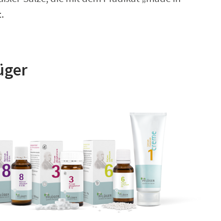
t
.
üger