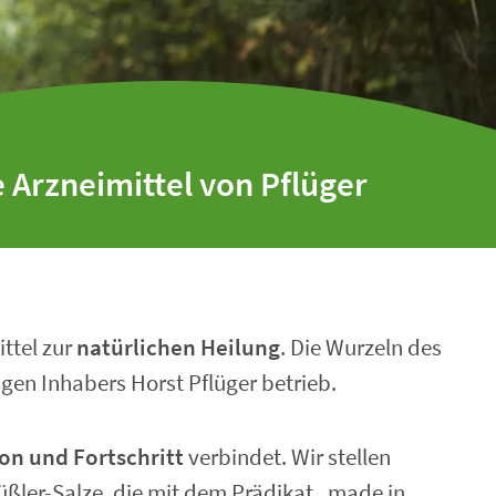
 Arzneimittel von Pflüger
ttel zur
natürlichen Heilung
. Die Wurzeln des
igen Inhabers Horst Pflüger betrieb.
ion und Fortschritt
verbindet. Wir stellen
ßler-Salze, die mit dem Prädikat „made in