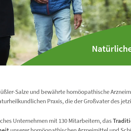
Natürliche
Schüßler-Salze und bewährte homöopathische Arzneimi
turheilkundlichen Praxis, die der Großvater des jetz
disches Unternehmen mit 130 Mitarbeitern, das
Tradit
heit
unserer homöopathischen Arzneimittel und Schü