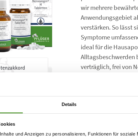
wir mehrere bewährte 
Anwendungsgebiet abg
verstärken. So lässt 
Symptome umfassend 
ideal für die Hausapo
Alltagsbeschwerden b
verträglich, frei von
Selbstmedikation. Das
Neugierig geworden?
Details
Hier finden Sie d
Cookies
nhalte und Anzeigen zu personalisieren, Funktionen für soziale