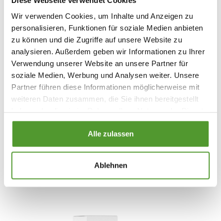
Diese Webseite verwendet Cookies
Wirkstoffe
Wir verwenden Cookies, um Inhalte und Anzeigen zu
personalisieren, Funktionen für soziale Medien anbieten
Download Gebrauchsinformation
zu können und die Zugriffe auf unsere Website zu
analysieren. Außerdem geben wir Informationen zu Ihrer
Verwendung unserer Website an unsere Partner für
soziale Medien, Werbung und Analysen weiter. Unsere
Partner führen diese Informationen möglicherweise mit
weiteren Daten zusammen, die Sie ihnen bereitgestellt
haben oder die sie im Rahmen Ihrer Nutzung der Dienste
gesammelt haben.
Alle zulassen
Diese Produkte könnten Sie auch
Ablehnen
interessieren