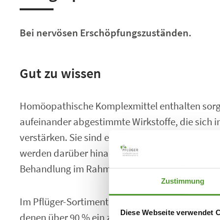
Bei nervösen Erschöpfungszuständen.
Gut zu wissen
Homöopathische Komplexmittel enthalten sorg
aufeinander abgestimmte Wirkstoffe, die sich i
verstärken. Sie sind ein fester Bestandteil in d
werden darüber hinaus auch in Kombination mi
Behandlung im Rahmen der integrativen Medizi
Zustimmung
Im Pflüger-Sortiment finden Sie mehr als 130 
Diese Webseite verwendet 
denen über 90 % ein zugelassenes Anwendungsg