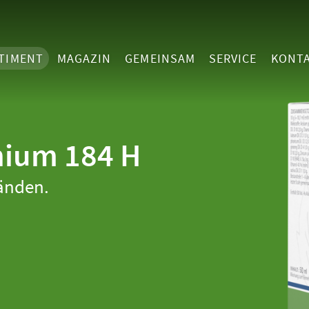
TIMENT
MAGAZIN
GEMEINSAM
SERVICE
KONT
nium 184 H
änden.