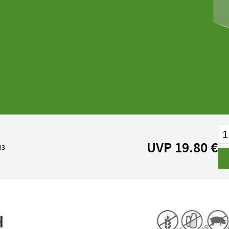
UVP 19.80 €
83
H