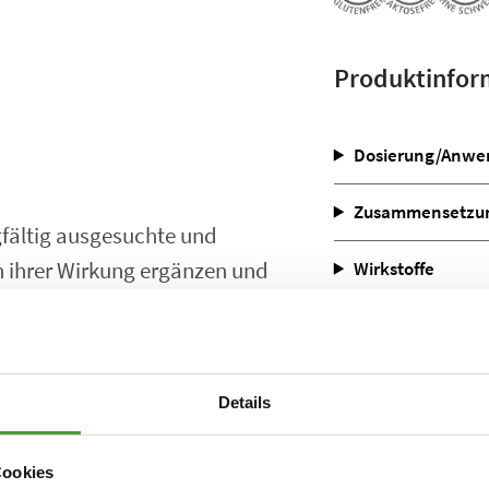
Produktinfor
Dosierung/Anwe
Zusammensetzung
fältig ausgesuchte und
n ihrer Wirkung ergänzen und
Wirkstoffe
er naturheilkundlichen Therapie und
Download Gebra
t einer schulmedizinischen
n eingesetzt.
Details
homöopathische Komplexmittel, von
Cookies
ebiet tragen. Unser Produktfinder