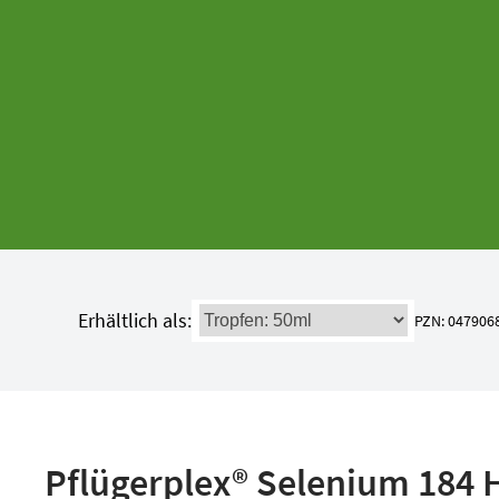
Erhältlich als:
PZN: 047906
Pflügerplex® Selenium 184 