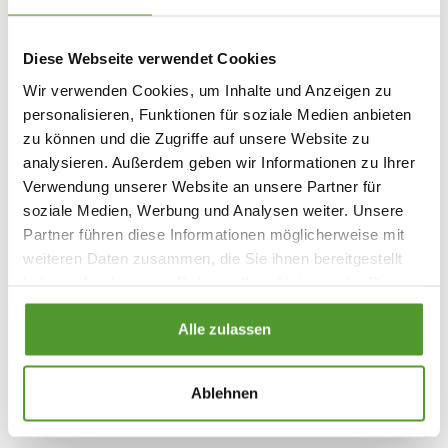
verwerten können, damit es uns gut geht. Nicht immer
können die Mineralstoffe von den Körperzellen gut
Diese Webseite verwendet Cookies
aufgenommen und verwertet werden. Das kann
Wir verwenden Cookies, um Inhalte und Anzeigen zu
unterschiedliche Gründe haben und sowohl an einer
personalisieren, Funktionen für soziale Medien anbieten
zu intensiven körperlichen als auch psychischen
zu können und die Zugriffe auf unsere Website zu
Belastung liegen.
analysieren. Außerdem geben wir Informationen zu Ihrer
Verwendung unserer Website an unsere Partner für
Tipp: Schüßler-Salze setzen genau dort an und
soziale Medien, Werbung und Analysen weiter. Unsere
unterstützen unseren Körper bei der Aufnahme und
Partner führen diese Informationen möglicherweise mit
Verwertung von Mineralstoffen in den Zellen. Zudem
weiteren Daten zusammen, die Sie ihnen bereitgestellt
werden Schüßler-Salze eingesetzt, um die
haben oder die sie im Rahmen Ihrer Nutzung der Dienste
Lebensqualität zu steigern, Körperfunktionen zu
gesammelt haben.
Alle zulassen
unterstützen und die Leistungsfähigkeit zu fördern.
Schüßler-Salze helfen Ihnen, Ihre Ziele zu erreichen.
Ablehnen