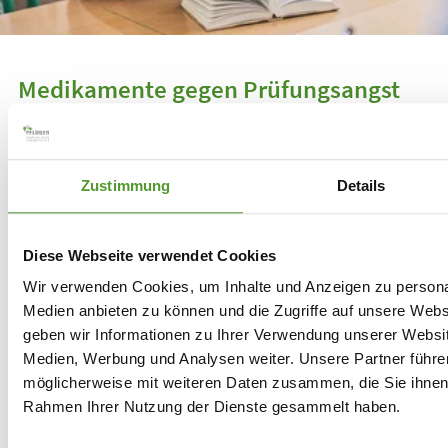
Medikamente gegen Prüfungsangst
Eine
Kombination bewährter Heilpflanzen
hat sich
als besonders gut erwiesen, um auf natürliche Weise
Zustimmung
Details
Ruhe und Ausgeglichenheit zu fördern. Vereint sind
die beruhigenden Wirkstoffe von Johanniskraut,
Passionsblume, Hafer und Scheinmyrthe in
Diese Webseite verwendet Cookies
Nervoregin® H Tabletten
.
Das
homöopathische
Wir verwenden Cookies, um Inhalte und Anzeigen zu personal
Komplexmittel
unterstützt bei der Beruhigung des
Medien anbieten zu können und die Zugriffe auf unsere Web
Nervensystems und fördert die nötige Ruhe, die für
geben wir Informationen zu Ihrer Verwendung unserer Websit
eine erfolgreiche Prüfungsvorbereitung und -
Medien, Werbung und Analysen weiter. Unsere Partner führe
durchführung wichtig ist.
möglicherweise mit weiteren Daten zusammen, die Sie ihnen b
Rahmen Ihrer Nutzung der Dienste gesammelt haben.