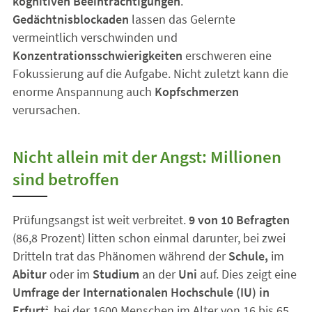
kognitiven Beeinträchtigungen
.
Gedächtnisblockaden
lassen das Gelernte
vermeintlich verschwinden und
Konzentrationsschwierigkeiten
erschweren eine
Fokussierung auf die Aufgabe. Nicht zuletzt kann die
enorme Anspannung auch
Kopfschmerzen
verursachen.
Nicht allein mit der Angst: Millionen
sind betroffen
Prüfungsangst ist weit verbreitet.
9 von 10 Befragten
(86,8 Prozent) litten schon einmal darunter, bei zwei
Dritteln trat das Phänomen während der
Schule,
im
Abitur
oder im
Studium
an der
Uni
auf. Dies zeigt eine
Umfrage der Internationalen Hochschule (IU) in
Erfurt
, bei der 1600 Menschen im Alter von 16 bis 65
2