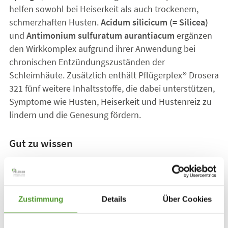
helfen sowohl bei Heiserkeit als auch trockenem,
schmerzhaften Husten.
Acidum silicicum (= Silicea)
und
Antimonium sulfuratum aurantiacum
ergänzen
den Wirkkomplex aufgrund ihrer Anwendung bei
chronischen Entzündungszuständen der
Schleimhäute. Zusätzlich enthält Pflügerplex® Drosera
321 fünf weitere Inhaltsstoffe, die dabei unterstützen,
Symptome wie Husten, Heiserkeit und Hustenreiz zu
lindern und die Genesung fördern.
Gut zu wissen
Homöopathische Komplexmittel enthalten sorgfältig
ausgesuchte und aufeinander abgestimmte
Wirkstoffe, die sich in ihrer Wirkung ergänzen und
Zustimmung
Details
Über Cookies
verstärken. Sie sind ein fester Bestandteil in der
naturheilkundlichen Therapie und werden darüber