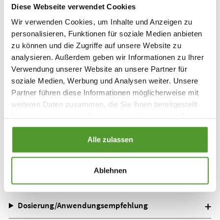
hinaus auch in Kombination mit einer
Diese Webseite verwendet Cookies
schulmedizinischen Behandlung im Rahmen der
Wir verwenden Cookies, um Inhalte und Anzeigen zu
integrativen Medizin eingesetzt.
personalisieren, Funktionen für soziale Medien anbieten
zu können und die Zugriffe auf unsere Website zu
analysieren. Außerdem geben wir Informationen zu Ihrer
Im Pflüger-Sortiment finden Sie mehr als 130
Verwendung unserer Website an unsere Partner für
homöopathische Komplexmittel, von denen über 90
soziale Medien, Werbung und Analysen weiter. Unsere
% ein zugelassenes Anwendungsgebiet tragen. Unser
Partner führen diese Informationen möglicherweise mit
Produktfinder erleichtert Ihnen die Suche nach dem
weiteren Daten zusammen, die Sie ihnen bereitgestellt
für Sie passenden Produkt.
haben oder die sie im Rahmen Ihrer Nutzung der Dienste
gesammelt haben.
Alle zulassen
Produktinformationen
Ablehnen
Dosierung/Anwendungsempfehlung