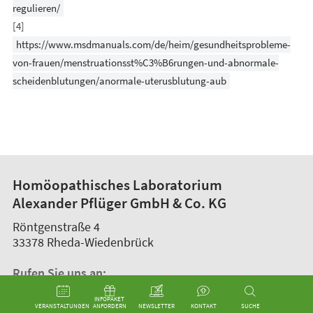
regulieren/
[4]
https://www.msdmanuals.com/de/heim/gesundheitsprobleme-
von-frauen/menstruationsst%C3%B6rungen-und-abnormale-
scheidenblutungen/anormale-uterusblutung-aub
Homöopathisches Laboratorium
Alexander Pflüger GmbH & Co. KG
Röntgenstraße 4
33378
Rheda-Wiedenbrück
Rufen Sie uns an:
Telefon +49 5242 94 72 – 0
INFOPAKET 
VERANSTALTUNGEN
ANFORDERN
NEWSLETTER
KONTAKT
SUCHE