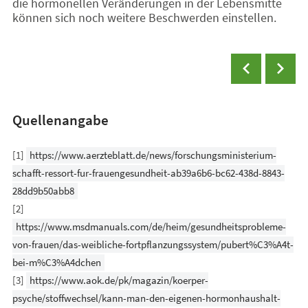
die hormonellen Veränderungen in der Lebensmitte
können sich noch weitere Beschwerden einstellen.
Quellenangabe
[1]
https://www.aerzteblatt.de/news/forschungsministerium-
schafft-ressort-fur-frauengesundheit-ab39a6b6-bc62-438d-8843-
28dd9b50abb8
[2]
https://www.msdmanuals.com/de/heim/gesundheitsprobleme-
von-frauen/das-weibliche-fortpflanzungssystem/pubert%C3%A4t-
bei-m%C3%A4dchen
[3]
https://www.aok.de/pk/magazin/koerper-
psyche/stoffwechsel/kann-man-den-eigenen-hormonhaushalt-