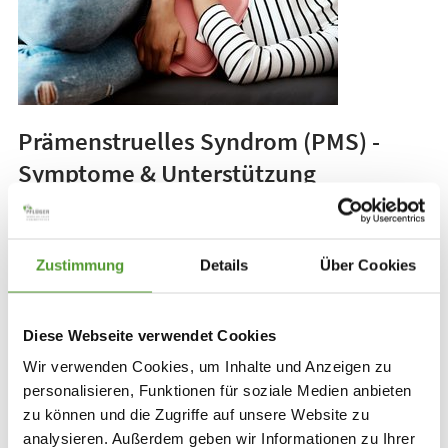
Prämenstruelles Syndrom (PMS) -
Symptome & Unterstützung
Viele Frauen spüren es schon Tage vor ihrer
Menstruation.
Reizbarkeit, Heißhunger
und
Zustimmung
Details
Über Cookies
emotionale Tiefs
kündigen die nächste Zyklusphase
an. Die Beschwerden werden häufig als
Überempfindlichkeit abgetan – zu Unrecht. Das
Diese Webseite verwendet Cookies
prämenstruelle Syndrom ist ein klinisch anerkanntes
Wir verwenden Cookies, um Inhalte und Anzeigen zu
Krankheitsbild und betrifft schätzungsweise bis zu
personalisieren, Funktionen für soziale Medien anbieten
75% aller Frauen.
zu können und die Zugriffe auf unsere Website zu
analysieren. Außerdem geben wir Informationen zu Ihrer